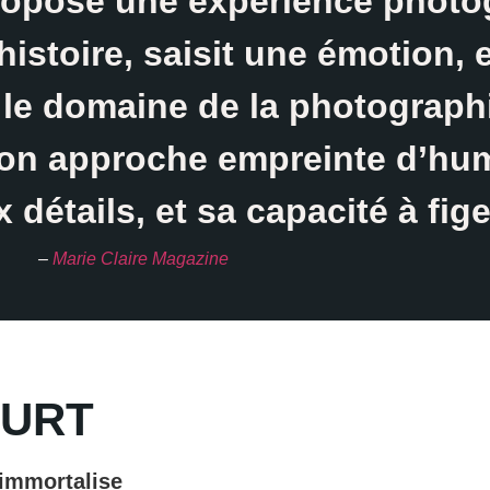
ropose une expérience photo
istoire, saisit une émotion, e
 le domaine de la photograph
 son approche empreinte d’hu
détails, et sa capacité à figer
–
Marie Claire Magazine
OURT
’immortalise