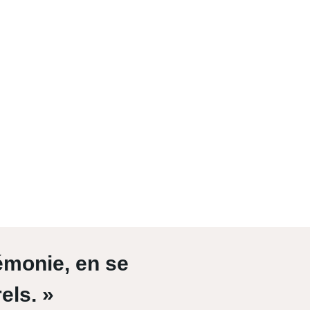
émonie, en se
els. »