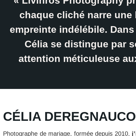
« Livinros Photography p
chaque cliché narre une h
empreinte indélébile. Dans
Célia se distingue par
attention méticuleuse aux 
CÉLIA DEREGNAUC
Photographe de mariage, formée depuis 2010,
j