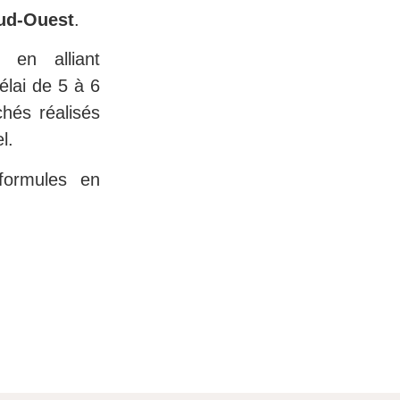
Sud-Ouest
.
 en alliant
lai de 5 à 6
hés réalisés
l.
formules en