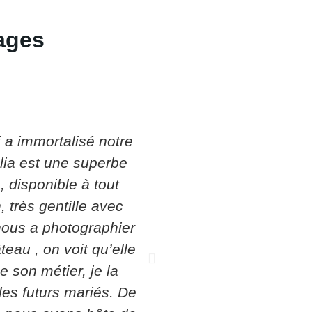
ages
 a immortalisé notre
"Vous doutez ? N’hés
lia est une superbe
photo de Tatie Marti
, disponible à tout
Jean-Luc. Rien n’égale
 très gentille avec
su capturer les mom
nous a photographier
sœur, en mettant 
teau , on voit qu’elle
invités. Un 
e son métier, je la
professionnalis
es futurs mariés. De
recommande l