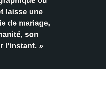
graphique où
t laisse une
ie de mariage,
manité, son
 l’instant. »